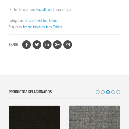
¡No lo pienses más!
Haz clic aquí
para cotizar
Categorías:
Brazos Invisibles
,
Toldos
Etiquetas:
brazos flexibles
,
fijos
,
Toldos
SHARE
PRODUCTOS RELACIONADOS