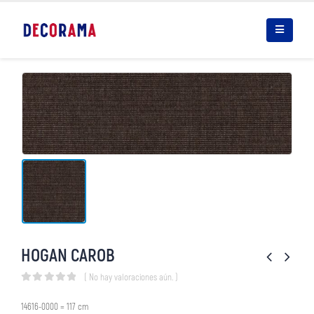
HOGAN CAROB
( No hay valoraciones aún. )
0
out of 5
14616-0000 = 117 cm