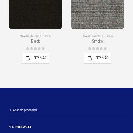
BRAZOS INVISIBLES
,
TOLDOS
BRAZOS INVISIBLES
,
TOLDOS
Black
Smoke
0
out of 5
0
out of 5
LEER MÁS
LEER MÁS
Aviso de privacidad
SUC. BUENAVISTA