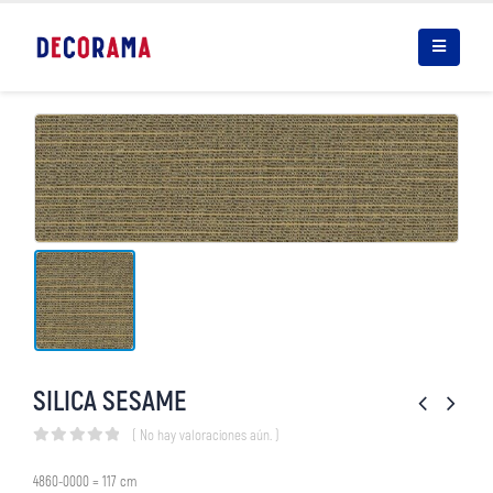
SILICA SESAME
( No hay valoraciones aún. )
0
out of 5
4860-0000 = 117 cm