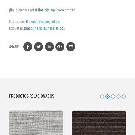
¡No lo pienses más!
Haz clic aquí
para cotizar
Categorías:
Brazos Invisibles
,
Toldos
Etiquetas:
brazos flexibles
,
fijos
,
Toldos
SHARE
PRODUCTOS RELACIONADOS