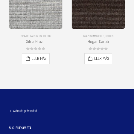
BRAZOS INVISIBLES
,
TOLDOS
BRAZOS INVISIBLES
,
TOLDOS
Silica Gravel
Hogan Carob
0
out of 5
0
out of 5
LEER MÁS
LEER MÁS
Aviso de privacidad
SUC. BUENAVISTA