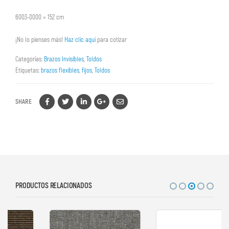
6003-0000 = 152 cm
¡No lo pienses más!
Haz clic aquí
para cotizar
Categorías:
Brazos Invisibles
,
Toldos
Etiquetas:
brazos flexibles
,
fijos
,
Toldos
SHARE
PRODUCTOS RELACIONADOS