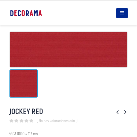
JOCKEY RED
( No hay valoraciones aún. )
0
out of 5
4603-0000 = 117 cm