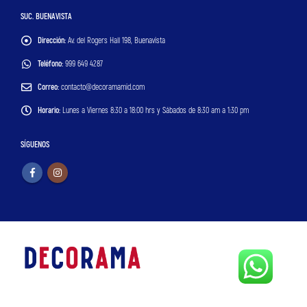
SUC. BUENAVISTA
Dirección:
Av. del Rogers Hall 198, Buenavista
Teléfono:
999 649 4287
Correo:
contacto@decoramamid.com
Horario:
Lunes a Viernes 8:30 a 18:00 hrs y Sábados de 8:30 am a 1:30 pm
SÍGUENOS
© Copyright 2024. All Rights Reserved.