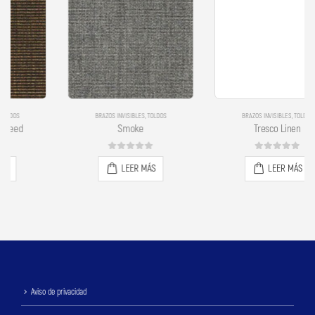
BRAZOS INVISIBLES
,
TOLDOS
BRAZOS INVISIBLES
,
TOLDOS
Smoke
Tresco Linen
0
out of 5
0
out of 5
LEER MÁS
LEER MÁS
Aviso de privacidad