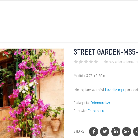
STREET GARDEN-MS5-
( No hay valoraciones a
0
out of 5
Medida: 3.75 x 2.50 m
¡No lo pienses más!
Haz clic aquí
para cot
Categoría:
Fotomurales
Etiqueta:
Foto mural
SHARE