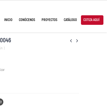
INICIO
CONÓCENOS
PROYECTOS
CATÁLOGO
COTIZA AQUÍ
0046
ún. )
izar