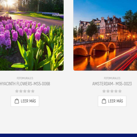
FOTOMURALES
FOTOMURALES
HYACINTH FLOWERS-MS5-0068
AMSTERDAM- MS5-0023
0
out of 5
0
out of 5
LEER MÁS
LEER MÁS