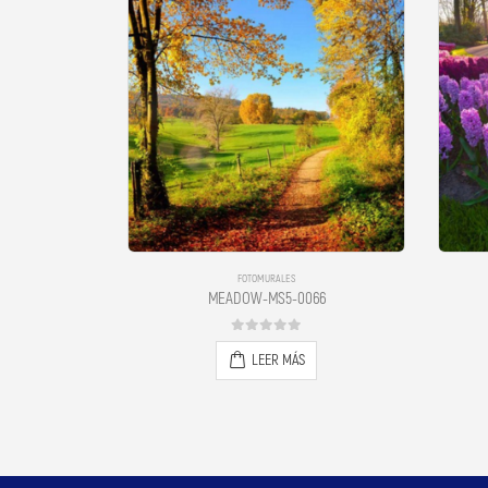
FOTOMURALES
0065
MEADOW-MS5-0066
0
out of 5
LEER MÁS