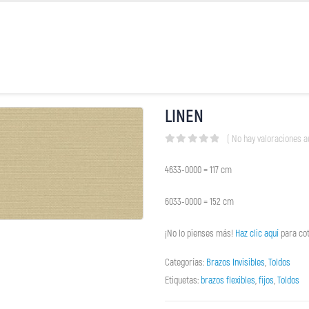
LINEN
( No hay valoraciones a
0
out of 5
4633-0000 = 117 cm
6033-0000 = 152 cm
¡No lo pienses más!
Haz clic aquí
para cot
Categorías:
Brazos Invisibles
,
Toldos
Etiquetas:
brazos flexibles
,
fijos
,
Toldos