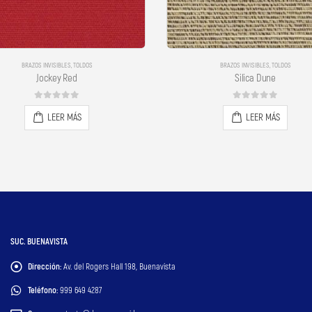
BRAZOS INVISIBLES
,
TOLDOS
BRAZOS INVISIBLES
,
TOLDOS
Jockey Red
Silica Dune
0
out of 5
0
out of 5
LEER MÁS
LEER MÁS
SUC. BUENAVISTA
Dirección:
Av. del Rogers Hall 198, Buenavista
Teléfono:
999 649 4287