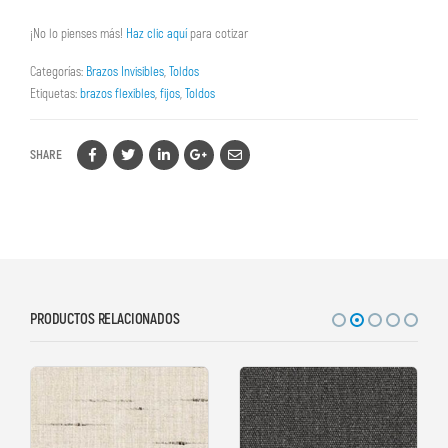
¡No lo pienses más!
Haz clic aquí
para cotizar
Categorías:
Brazos Invisibles
,
Toldos
Etiquetas:
brazos flexibles
,
fijos
,
Toldos
SHARE
PRODUCTOS RELACIONADOS