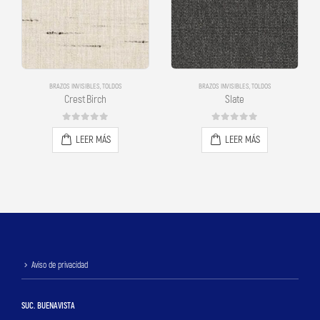
BRAZOS INVISIBLES
,
TOLDOS
BRAZOS INVISIBLES
,
TOLDOS
Crest Birch
Slate
0
out of 5
0
out of 5
LEER MÁS
LEER MÁS
Aviso de privacidad
SUC. BUENAVISTA