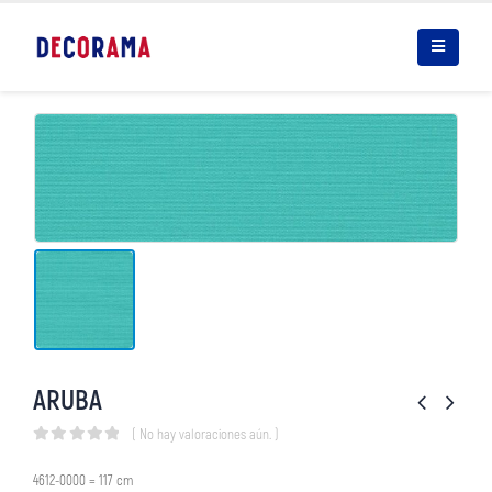
ARUBA
( No hay valoraciones aún. )
0
out of 5
4612-0000 = 117 cm