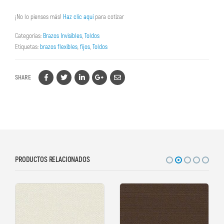
¡No lo pienses más!
Haz clic aquí
para cotizar
Categorías:
Brazos Invisibles
,
Toldos
Etiquetas:
brazos flexibles
,
fijos
,
Toldos
SHARE
PRODUCTOS RELACIONADOS