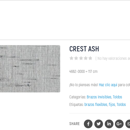
CREST ASH
( No hay valoraciones a
0
out of 5
4662-0000 = 117 cm
¡No lo pienses más!
Haz clic aquí
para cot
Categorías:
Brazos Invisibles
,
Toldos
Etiquetas:
brazos flexibles
,
fijos
,
Toldos
SHARE