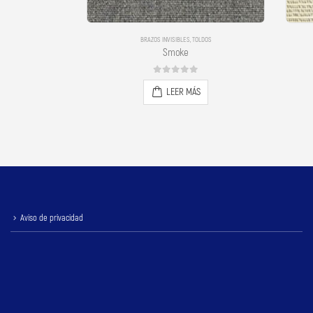
DOS
BRAZOS INVISIBLES
,
TOLDOS
Smoke
0
out of 5
LEER MÁS
Aviso de privacidad