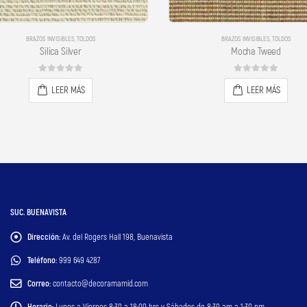
BRAZOS INVISIBLES
,
TOLDOS
BRAZOS INVISIBLES
,
TOLDOS
Silica Silver
Mocha Tweed
0
out of 5
0
out of 5
LEER MÁS
LEER MÁS
SUC. BUENAVISTA
Dirección:
Av. del Rogers Hall 198, Buenavista
Teléfono:
999 649 4287
Correo:
contacto@decoramamid.com
Horario:
Lunes a Viernes 8:30 a 18:00 hrs y Sábados de 8:30 am a 1:30 pm