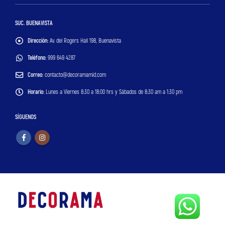
SUC. BUENAVISTA
Dirección:
Av. del Rogers Hall 198, Buenavista
Teléfono:
999 649 4287
Correo:
contacto@decoramamid.com
Horario:
Lunes a Viernes 8:30 a 18:00 hrs y Sábados de 8:30 am a 1:30 pm
SÍGUENOS