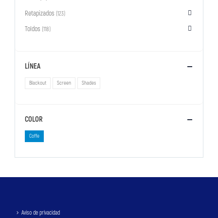
Retapizados
(123)
Toldos
(118)
LÍNEA
Blackout
Screen
Shades
COLOR
Coffe
Aviso de privacidad