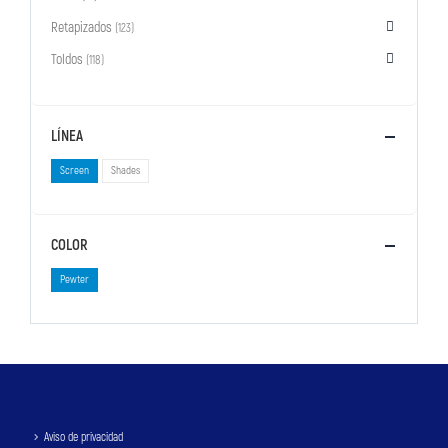
Retapizados
(123)
Toldos
(118)
LÍNEA
Screen
Shades
COLOR
Pewter
Aviso de privacidad