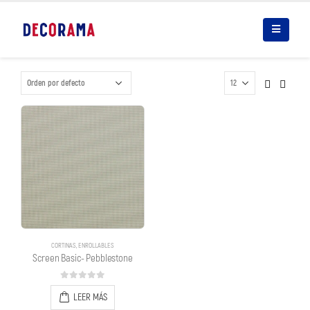
CORTINAS
,
ENROLLABLES
Screen Basic- Pebblestone
0
out of 5
LEER MÁS