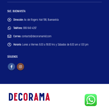
SUC. BUENAVISTA
Dirección:
Av. del Rogers Hall 198, Buenavista
Teléfono:
999 649 4287
Correo:
contacto@decoramamid.com
Horario:
Lunes a Viernes 8:30 a 18:00 hrs y Sábados de 8:30 am a 1:30 pm
SÍGUENOS