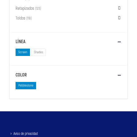
Retapizados
(123)
Toldos
(118)
LÍNEA
Screen
Shades
COLOR
Pebblestone
Aviso de privacidad