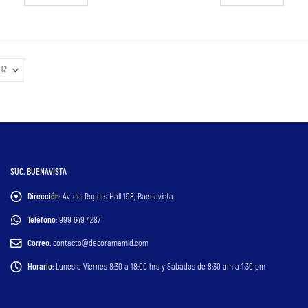
SUC. BUENAVISTA
Dirección:
Av. del Rogers Hall 198, Buenavista
Teléfono:
999 649 4287
Correo:
contacto@decoramamid.com
Horario:
Lunes a Viernes 8:30 a 18:00 hrs y Sábados de 8:30 am a 1:30 pm