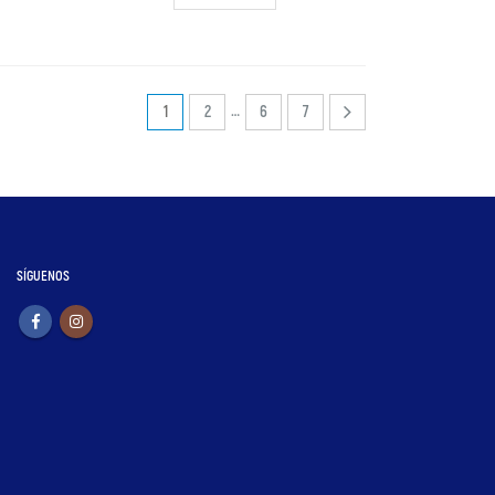
…
1
2
6
7
SÍGUENOS