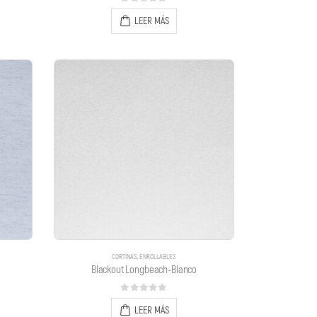
0
out of 5
LEER MÁS
CORTINAS
,
ENROLLABLES
Blackout Longbeach-Blanco
0
out of 5
LEER MÁS