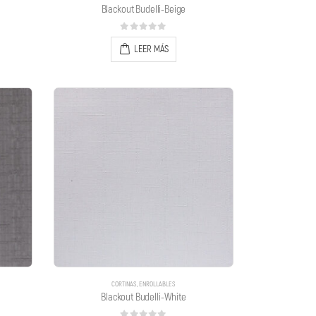
Blackout Budelli-Beige
0
out of 5
LEER MÁS
CORTINAS
,
ENROLLABLES
Blackout Budelli-White