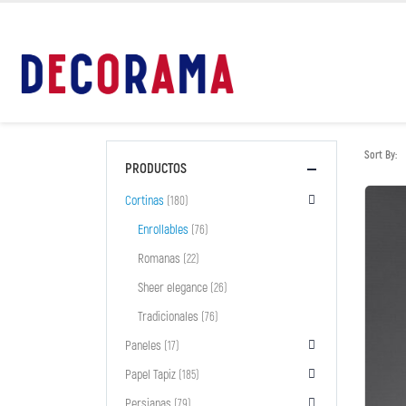
Sort By:
PRODUCTOS
Cortinas
(180)
Enrollables
(76)
Romanas
(22)
Sheer elegance
(26)
Tradicionales
(76)
Paneles
(17)
Papel Tapiz
(185)
Persianas
(79)