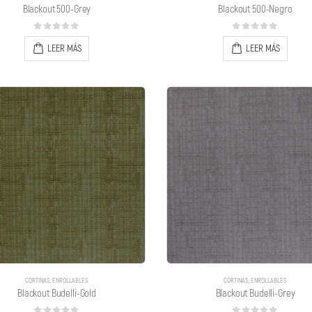
Blackout 500-Grey
Blackout 500-Negro
0
out of 5
0
out of 5
LEER MÁS
LEER MÁS
CORTINAS
,
ENROLLABLES
CORTINAS
,
ENROLLABLES
Blackout Budelli-Gold
Blackout Budelli-Grey