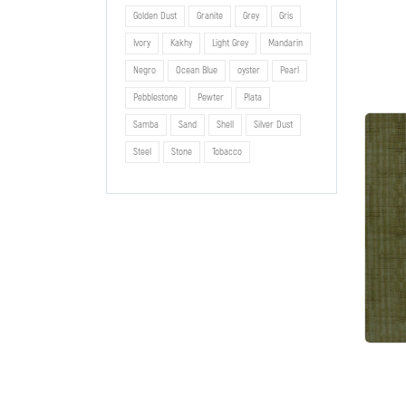
Golden Dust
Granite
Grey
Gris
Ivory
Kakhy
Light Grey
Mandarin
Negro
Ocean Blue
oyster
Pearl
Pebblestone
Pewter
Plata
Samba
Sand
Shell
Silver Dust
Steel
Stone
Tobacco