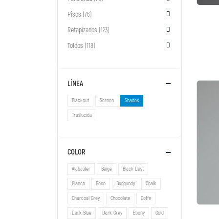
Pisos
(76)
Retapizados
(123)
Toldos
(118)
LÍNEA
Blackout
Screen
Shades
Traslucida
COLOR
Alabaster
Beige
Black Dust
Blanco
Bone
Burgundy
Chalk
Charcoal Grey
Chocolate
Coffe
Dark Blue
Dark Grey
Ebony
Gold