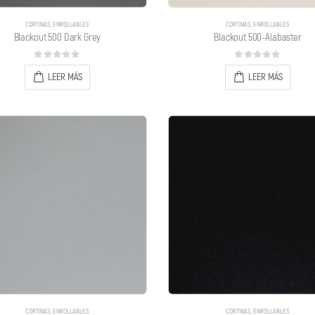
CORTINAS
,
ENROLLABLES
CORTINAS
,
ENROLLABLES
Blackout 500 Dark Grey
Blackout 500-Alabaster
0
out of 5
0
out of 5
LEER MÁS
LEER MÁS
CORTINAS
,
ENROLLABLES
CORTINAS
,
ENROLLABLES