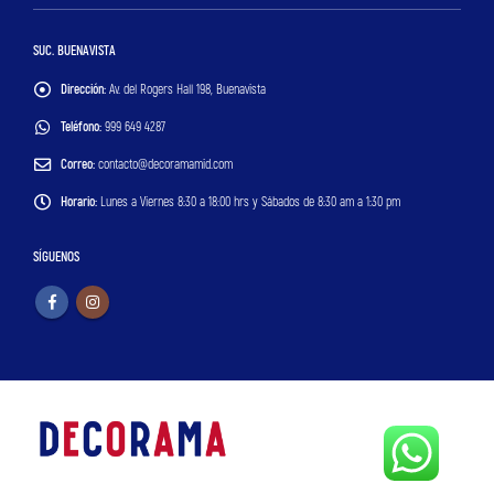
SUC. BUENAVISTA
Dirección:
Av. del Rogers Hall 198, Buenavista
Teléfono:
999 649 4287
Correo:
contacto@decoramamid.com
Horario:
Lunes a Viernes 8:30 a 18:00 hrs y Sábados de 8:30 am a 1:30 pm
SÍGUENOS