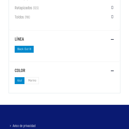
Retapizados
(123)
Toldos
(118)
LÍNEA
Black Out III
COLOR
Azul
Marino
Aviso de privacidad