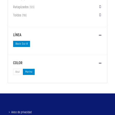
Retapizados
(123)
Toldos
(118)
LÍNEA
Black Out III
COLOR
Azul
Marino
Aviso de privacidad