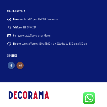
SUC. BUENAVISTA
Dirección:
Av. del Rogers Hall 198, Buenavista
Teléfono:
999 649 4287
Correo:
contacto@decoramamid.com
Horario:
Lunes a Viernes 8:30 a 18:00 hrs y Sábados de 8:30 am a 1:30 pm
SÍGUENOS