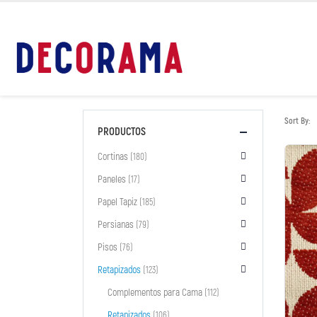
Sort By:
PRODUCTOS
Cortinas
(180)
Paneles
(17)
Papel Tapiz
(185)
Persianas
(79)
Pisos
(76)
Retapizados
(123)
Complementos para Cama
(112)
Retapizados
(106)