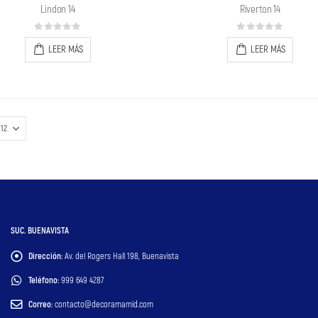
Lindon 14
Riverton 14
0
out of 5
0
out of 5
LEER MÁS
LEER MÁS
SUC. BUENAVISTA
Dirección:
Av. del Rogers Hall 198, Buenavista
Teléfono:
999 649 4287
Correo:
contacto@decoramamid.com