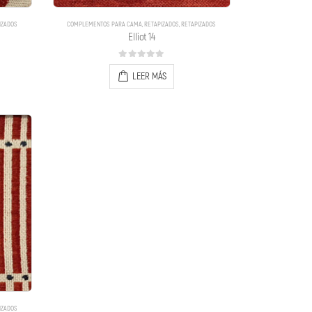
IZADOS
COMPLEMENTOS PARA CAMA
,
RETAPIZADOS
,
RETAPIZADOS
Elliot 14
0
out of 5
LEER MÁS
IZADOS