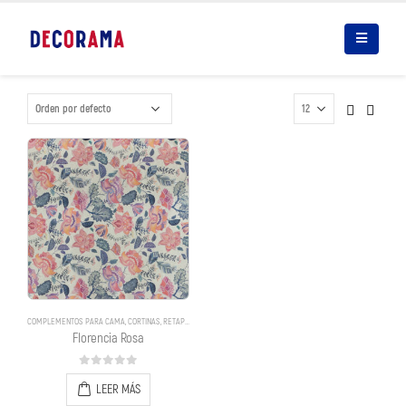
COMPLEMENTOS PARA CAMA
,
CORTINAS
,
RETAPIZADOS
,
RETAPIZADOS
,
ROMANAS
,
TRADICIONALES
Florencia Rosa
0
out of 5
LEER MÁS