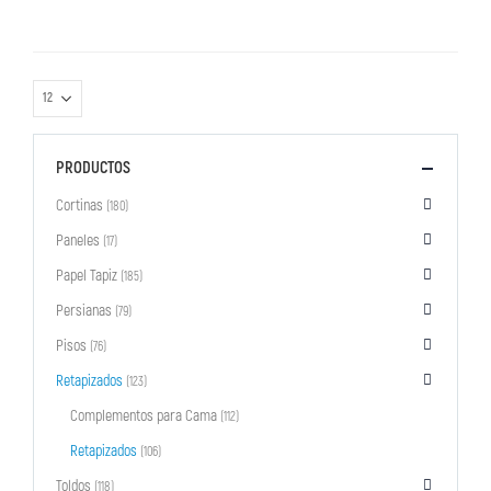
PRODUCTOS
Cortinas
(180)
Paneles
(17)
Papel Tapiz
(185)
Persianas
(79)
Pisos
(76)
Retapizados
(123)
Complementos para Cama
(112)
Retapizados
(106)
Toldos
(118)