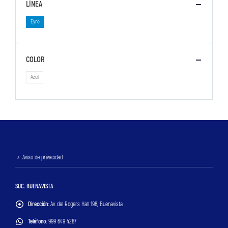
LÍNEA
Eyre
COLOR
Azul
Aviso de privacidad
SUC. BUENAVISTA
Dirección:
Av. del Rogers Hall 198, Buenavista
Teléfono:
999 649 4287