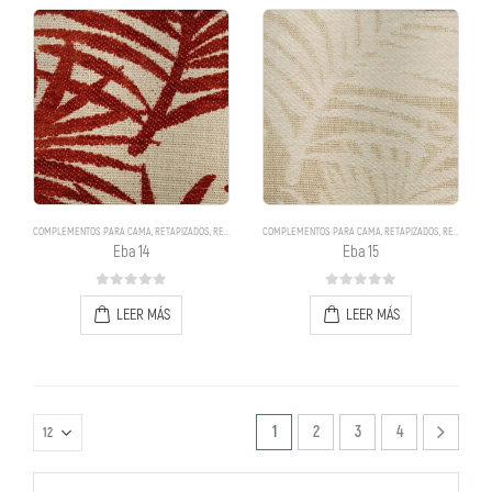
COMPLEMENTOS PARA CAMA
,
RETAPIZADOS
,
RETAPIZADOS
COMPLEMENTOS PARA CAMA
,
RETAPIZADOS
,
RETAPIZADOS
Eba 14
Eba 15
0
out of 5
0
out of 5
LEER MÁS
LEER MÁS
1
2
3
4