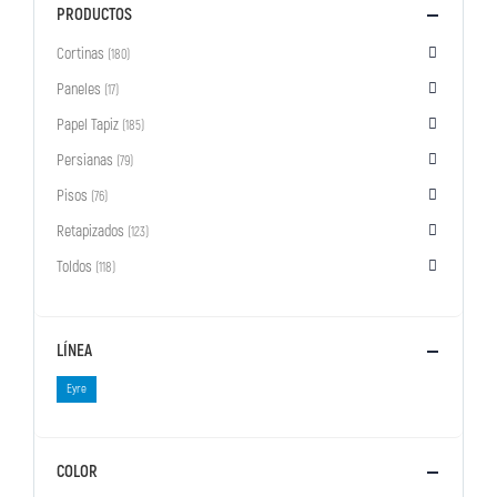
PRODUCTOS
Cortinas
(180)
Paneles
(17)
Papel Tapiz
(185)
Persianas
(79)
Pisos
(76)
Retapizados
(123)
Toldos
(118)
LÍNEA
Eyre
COLOR