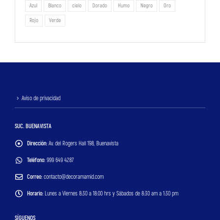
Azul
Blanco
cielo
Dorado
Humo
Negro
Oro
Rojo
Verde
Aviso de privacidad
SUC. BUENAVISTA
Dirección:
Av. del Rogers Hall 198, Buenavista
Teléfono:
999 649 4287
Correo:
contacto@decoramamid.com
Horario:
Lunes a Viernes 8:30 a 18:00 hrs y Sábados de 8:30 am a 1:30 pm
SÍGUENOS