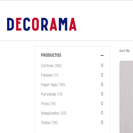
Sort By:
PRODUCTOS
Cortinas
(180)
Paneles
(17)
Papel Tapiz
(185)
Persianas
(79)
Pisos
(76)
Retapizados
(123)
Toldos
(118)