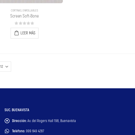
CORTINAS
,
ENROLLABLES
Screen Soft-Bone
0
out of 5
LEER MÁS
SUC. BUENAVISTA
Dirección:
Av. del Rogers Hall 198, Buenavista
Teléfono:
999 649 4287