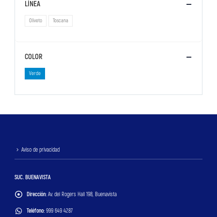
LÍNEA
Oliveto
Toscana
COLOR
Verde
Aviso de privacidad
SUC. BUENAVISTA
Dirección:
Av. del Rogers Hall 198, Buenavista
Teléfono:
999 649 4287