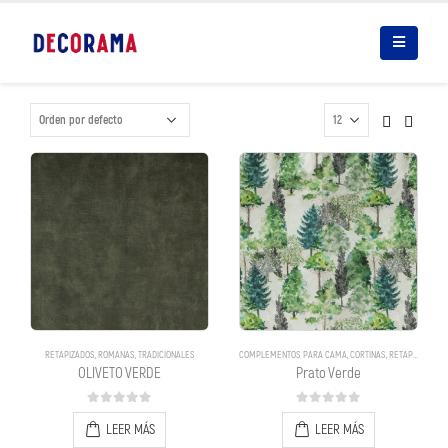
RETAPIZADOS
,
ROMANAS
,
TRADICIONALES
COMPLEMENTOS PARA CAMA
,
CORTINAS
,
RETAPIZADOS
,
R
OLIVETO VERDE
Prato Verde
0
out of 5
0
out of 5
LEER MÁS
LEER MÁS