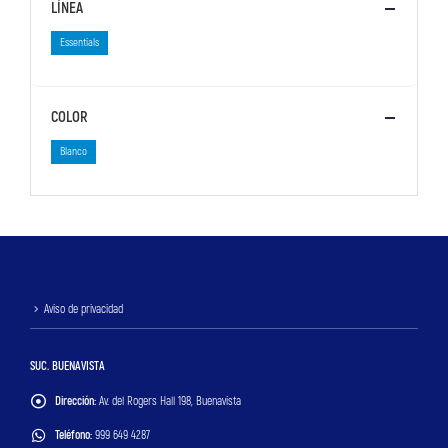
LÍNEA
Essentials
COLOR
Blanco
Aviso de privacidad
SUC. BUENAVISTA
Dirección:
Av. del Rogers Hall 198, Buenavista
Teléfono:
999 649 4287