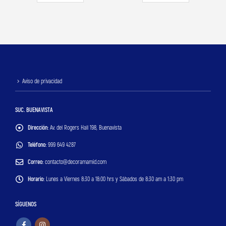
Aviso de privacidad
SUC. BUENAVISTA
Dirección:
Av. del Rogers Hall 198, Buenavista
Teléfono:
999 649 4287
Correo:
contacto@decoramamid.com
Horario:
Lunes a Viernes 8:30 a 18:00 hrs y Sábados de 8:30 am a 1:30 pm
SÍGUENOS