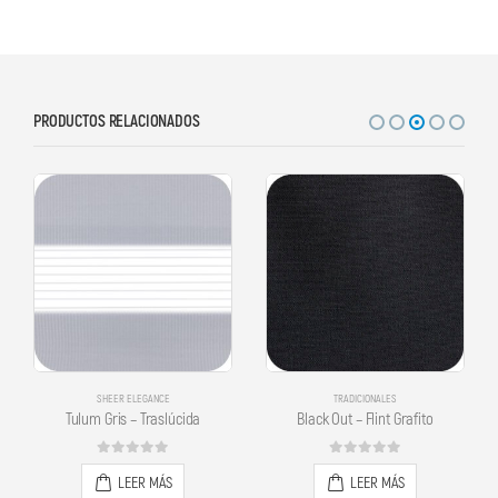
PRODUCTOS RELACIONADOS
SHEER ELEGANCE
TRADICIONALES
Tulum Gris – Traslúcida
Black Out – Flint Grafito
0
out of 5
0
out of 5
LEER MÁS
LEER MÁS