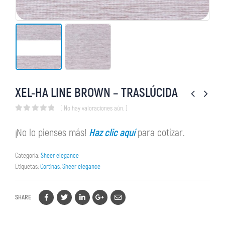
XEL-HA LINE BROWN – TRASLÚCIDA
( No hay valoraciones aún. )
0
out of 5
¡No lo pienses más!
Haz clic aquí
para cotizar.
Categoría:
Sheer elegance
Etiquetas:
Cortinas
,
Sheer elegance
SHARE