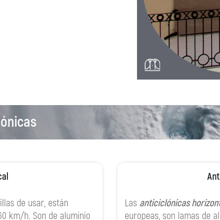
lónicas
cal
Ant
llas de usar, están
Las
anticiclónicas horizont
360 km/h. Son de aluminio
europeas, son lamas de al