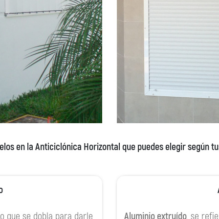
elos en la Anticiclónica Horizontal que puedes elegir según t
o
io que se dobla para darle
Aluminio extruído
, se refi