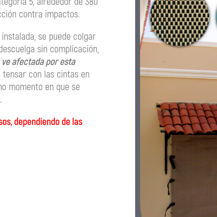
tegoría 5, alrededor de 380
cción contra impactos.
 instalada, se puede colgar
descuelga sin complicación,
e ve afectada por esta
 tensar con las cintas en
timo momento en que se
.
esos, dependiendo de las