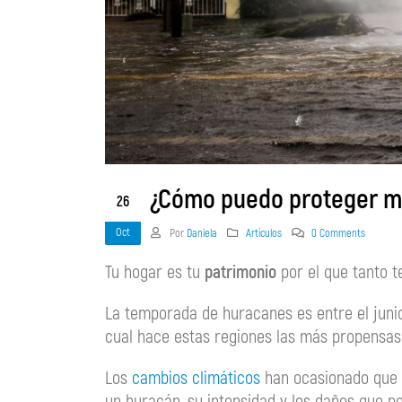
¿Cómo puedo proteger mi
26
Oct
Por
Daniela
Artículos
0 Comments
Tu hogar es tu
patrimonio
por el que tanto t
La temporada de huracanes es entre el junio 
cual hace estas regiones las más propensas 
Los
cambios climáticos
han ocasionado que l
un huracán, su intensidad y los daños que p