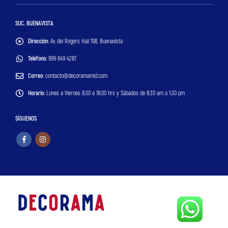
SUC. BUENAVISTA
Dirección:
Av. del Rogers Hall 198, Buenavista
Teléfono:
999 649 4287
Correo:
contacto@decoramamid.com
Horario:
Lunes a Viernes 8:30 a 18:00 hrs y Sábados de 8:30 am a 1:30 pm
SÍGUENOS