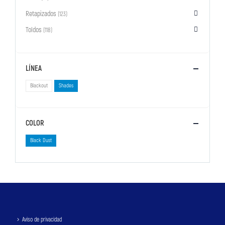
Retapizados
(123)
Toldos
(118)
LÍNEA
Blackout
Shades
COLOR
Black Dust
Aviso de privacidad