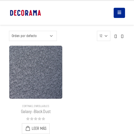
CORTINAS
,
ENROLLABLES
Galaxy -Black Dust
0
out of 5
LEER MÁS