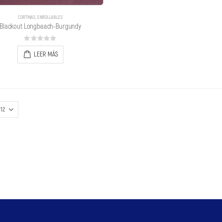
CORTINAS
,
ENROLLABLES
Blackout Longbeach-Burgundy
0
out of 5
LEER MÁS