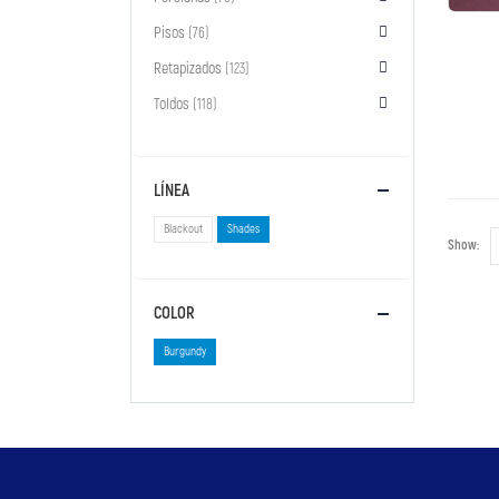
Pisos
(76)
Retapizados
(123)
Toldos
(118)
LÍNEA
Blackout
Shades
Show:
COLOR
Burgundy