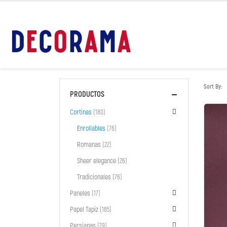
Sort By:
PRODUCTOS
Cortinas
(180)
Enrollables
(76)
Romanas
(22)
Sheer elegance
(26)
Tradicionales
(76)
Paneles
(17)
Papel Tapiz
(185)
Persianas
(79)