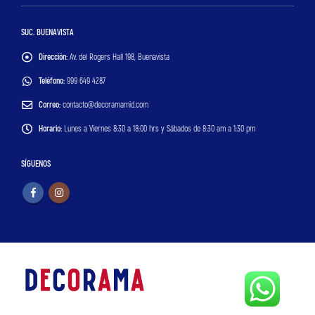
SUC. BUENAVISTA
Dirección:
Av. del Rogers Hall 198, Buenavista
Teléfono:
999 649 4287
Correo:
contacto@decoramamid.com
Horario:
Lunes a Viernes 8:30 a 18:00 hrs y Sábados de 8:30 am a 1:30 pm
SÍGUENOS