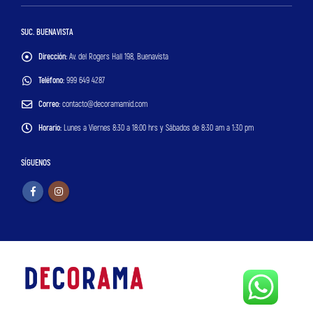
SUC. BUENAVISTA
Dirección:
Av. del Rogers Hall 198, Buenavista
Teléfono:
999 649 4287
Correo:
contacto@decoramamid.com
Horario:
Lunes a Viernes 8:30 a 18:00 hrs y Sábados de 8:30 am a 1:30 pm
SÍGUENOS