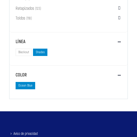
Retapizados
(123)
Toldos
(118)
LÍNEA
Blackout
Shades
COLOR
Ocean Blue
Aviso de privacidad