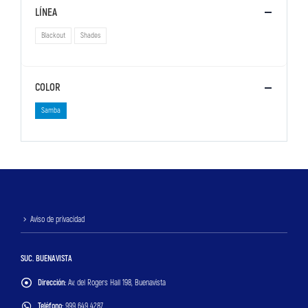
LÍNEA
Blackout
Shades
COLOR
Samba
Aviso de privacidad
SUC. BUENAVISTA
Dirección:
Av. del Rogers Hall 198, Buenavista
Teléfono:
999 649 4287