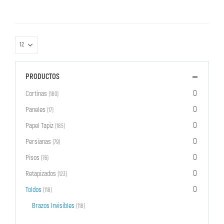
PRODUCTOS
Cortinas
(180)
Paneles
(17)
Papel Tapiz
(185)
Persianas
(79)
Pisos
(76)
Retapizados
(123)
Toldos
(118)
Brazos Invisibles
(118)