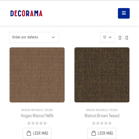
BRAZOS INVISIBLES
,
TOLDOS
BRAZOS INVISIBLES
,
TOLDOS
Hogan Walnut 14614
Walnut Brown Tweed
0
out of 5
0
out of 5
LEER MÁS
LEER MÁS