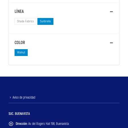
LÍNEA
Shade Fabrics
Sunbrella
COLOR
Walnut
Aviso de privacidad
SUC. BUENAVISTA
Dirección:
Av. del Rogers Hall 198, Buenavista