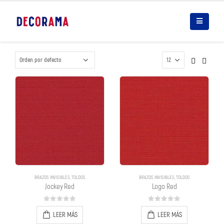
BRAZOS INVISIBLES
,
TOLDOS
BRAZOS INVISIBLES
,
TOLDOS
Jockey Red
Logo Red
0
out of 5
0
out of 5
LEER MÁS
LEER MÁS