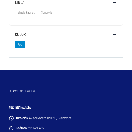
LÍNEA
Shade Fabrics
Sunbrella
COLOR
Red
Aviso de privacidad
SUC. BUENAVISTA
Dirección:
Av. del Rogers Hall 198, Buenavista
Teléfono:
999 649 4287