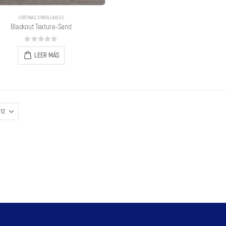
CORTINAS
,
ENROLLABLES
Blackout Texture-Sand
0
out of 5
LEER MÁS