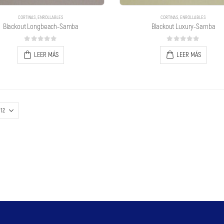
CORTINAS
,
ENROLLABLES
CORTINAS
,
ENROLLABLES
Blackout Longbeach-Samba
Blackout Luxury-Samba
0
out of 5
0
out of 5
LEER MÁS
LEER MÁS