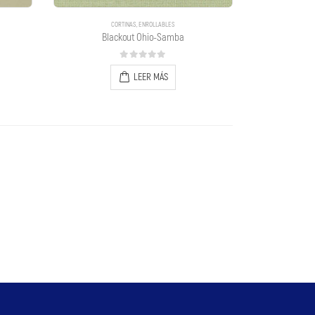
CORTINAS
,
ENROLLABLES
Blackout Ohio-Samba
0
out of 5
LEER MÁS