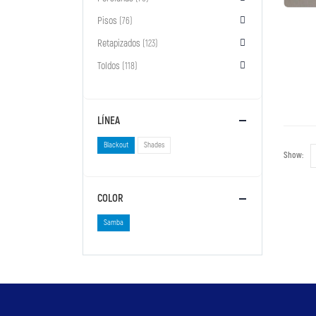
Pisos
(76)
Retapizados
(123)
Toldos
(118)
LÍNEA
Blackout
Shades
Show:
COLOR
Samba