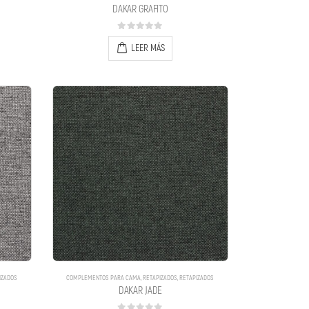
DAKAR GRAFITO
0
out of 5
LEER MÁS
IZADOS
COMPLEMENTOS PARA CAMA
,
RETAPIZADOS
,
RETAPIZADOS
DAKAR JADE