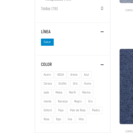
Toldos
(118)
COMPL
LÍNEA
Dakar
COLOR
Acero
AQUA
Arena
Azul
Cereza
Grafito
Gris
Humo
Jade
Malva
Marfil
Marino
menta
Naranja
Negro
Oro
Oxford
Paja
Palo de Rosa
Piedra
Rosa
Topo
Uva
Vino
COMPL