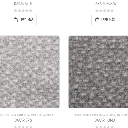
DAKAR AZUL
DAKAR CEREZA
0
out of 5
0
out of 5
LEER MÁS
LEER MÁS
EMENTOS PARA CAMA
,
RETAPIZADOS
,
RETAPIZADOS
COMPLEMENTOS PARA CAMA
,
RETAPIZADOS
,
RETAP
DAKAR GRIS
DAKAR HUMO