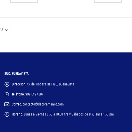
SUC. BUENAVISTA
Dirección:
Av. del Rogers Hall 198, Buenavista
Teléfono:
999 649 4287
Correo:
contacto@decoramamid.com
Horario:
Lunes a Viernes 8:30 a 18:00 hrs y Sábados de 8:30 am a 1:30 pm